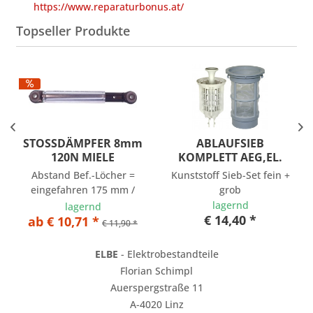
https://www.reparaturbonus.at/
Topseller Produkte
STOSSDÄMPFER 8mm
ABLAUFSIEB
120N MIELE
KOMPLETT AEG,EL.
Abstand Bef.-Löcher =
Kunststoff Sieb-Set fein +
eingefahren 175 mm /
grob
ausgefahren 248 mm
lagernd
lagernd
€ 14,40 *
ab € 10,71 *
€ 11,90 *
ELBE
- Elektrobestandteile
Florian Schimpl
Auerspergstraße 11
A-4020 Linz