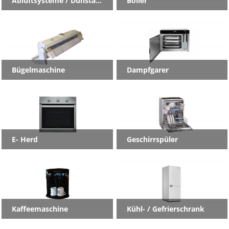
Abluftsysteme / Dunstabzug
Boiler
Bügelmaschine
Dampfgarer
E- Herd
Geschirrspüler
Kaffeemaschine
Kühl- / Gefrierschrank