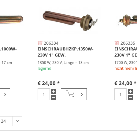
206334
206335
.1000W-
EINSCHRAUBHZKP.1350W-
EINSCHRA
230V 1" GEW.
230V 1" G
= 17 cm
1350 W, 230 V, Länge = 13 cm
1700 W, 230 
lagernd
nicht mehr l
€ 24,00 *
€ 24,00 *