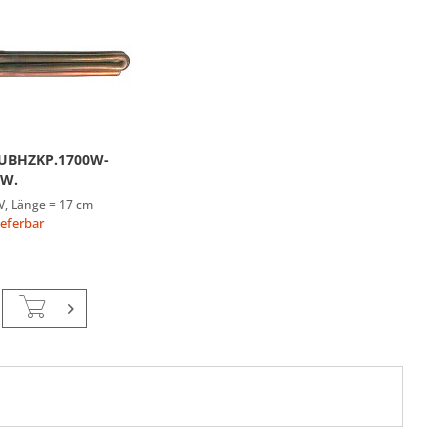
UBHZKP.1700W-
EW.
V, Länge = 17 cm
ieferbar