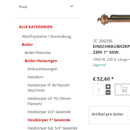
Preis
1700 W
von
bis
€ 24,00
€ 52,60
ALLE KATEGORIEN
Abluftsysteme / Dunstabzug
206336
Boiler
EINSCHRAUBHZKP
230V 1" GEW.
Boiler-Flansche
1000 W, 230 V, Länge 
Boiler-Heizungen
lagernd
Einbauheizungen
Heizdorn
€ 52,60 *
Heizkörper IF 36 Flansch
50x27mm
Heizkörper UF 70 (70mm-
Flansch)
Heizkörper 3/4" Gewinde
Artikel pro Seite:
Heizkörper 1" Gewinde
Heizkörper ital. 5/4" Gewinde