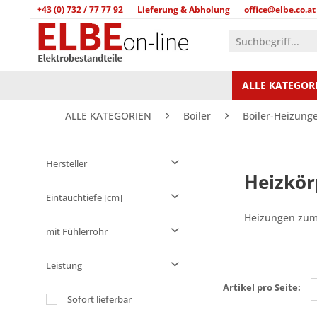
+43 (0) 732 / 77 77 92
Lieferung & Abholung
office@elbe.co.at
ALLE KATEGOR
ALLE KATEGORIEN
Boiler
Boiler-Heizung
Hersteller
Heizkör
BRASILIA
Eintauchtiefe [cm]
ISOMAC
Heizungen zum
mit Fühlerrohr
SCALA
von
bis
13,0
17,0
VIBIEMME
ja
Leistung
nein
Artikel pro Seite:
1000 W
Sofort lieferbar
1350 W