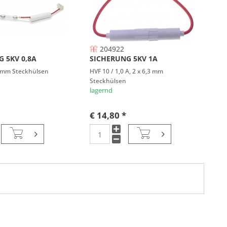
204922
 5KV 0,8A
SICHERUNG 5KV 1A
,3 mm Steckhülsen
HVF 10 / 1,0 A, 2 x 6,3 mm
Steckhülsen
lagernd
€ 14,80 *