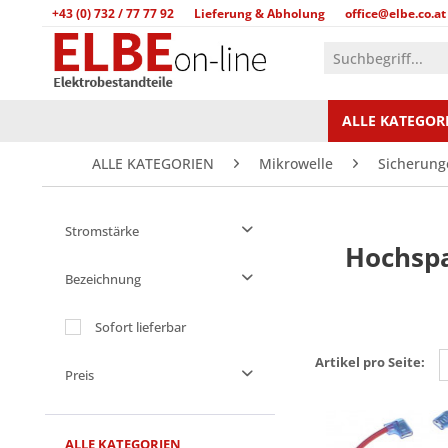
+43 (0) 732 / 77 77 92
Lieferung & Abholung
office@elbe.co.at
ALLE KATEGOR
ALLE KATEGORIEN
Mikrowelle
Sicherung
Stromstärke
Hochsp
0,6 A
Bezeichnung
0,7 A
HVF10
Sofort lieferbar
0,8 A
HVF6
1,0 A
Artikel pro Seite:
Preis
HVF7
HVF8
von
bis
€ 7,90
€ 14,80
ALLE KATEGORIEN