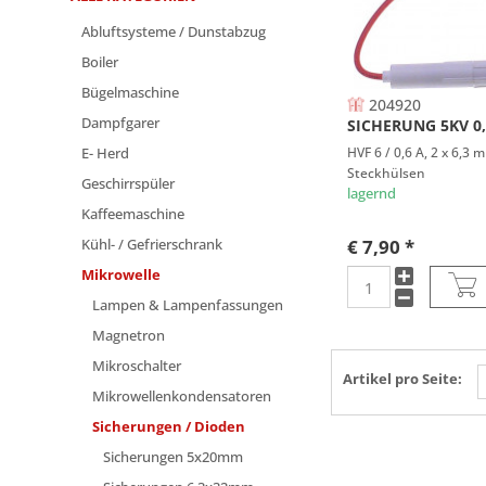
Abluftsysteme / Dunstabzug
Boiler
Bügelmaschine
204920
Dampfgarer
SICHERUNG 5KV 0
E- Herd
HVF 6 / 0,6 A, 2 x 6,3 
Steckhülsen
Geschirrspüler
lagernd
Kaffeemaschine
Kühl- / Gefrierschrank
€ 7,90 *
Mikrowelle
Lampen & Lampenfassungen
Magnetron
Mikroschalter
Artikel pro Seite:
Mikrowellenkondensatoren
Sicherungen / Dioden
Sicherungen 5x20mm