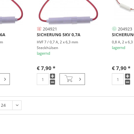
204921
204923
,6A
SICHERUNG 5KV 0,7A
SICHERUNG
mm
HVF 7 / 0,7 A, 2 x 6,3 mm
0,8 A, 2 x 6
Steckhülsen
lagernd
lagernd
€ 7,90 *
€ 7,90 *