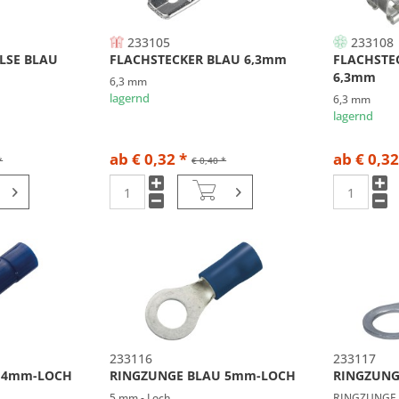
233105
233108
LSE BLAU
FLACHSTECKER BLAU 6,3mm
FLACHSTE
6,3mm
6,3 mm
lagernd
6,3 mm
lagernd
ab € 0,32 *
ab € 0,32
*
€ 0,40 *
233116
233117
 4mm-LOCH
RINGZUNGE BLAU 5mm-LOCH
RINGZUNG
5 mm - Loch
RINGZUNGE