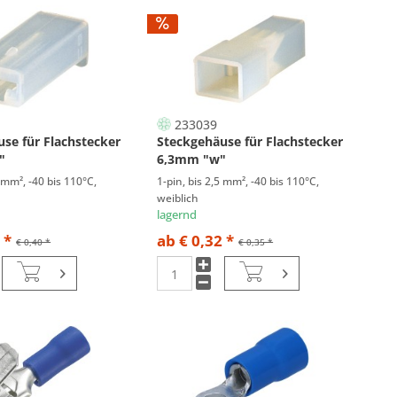
233039
se für Flachstecker
Steckgehäuse für Flachstecker
"
6,3mm "w"
5 mm², -40 bis 110°C,
1-pin, bis 2,5 mm², -40 bis 110°C,
weiblich
lagernd
 *
ab € 0,32 *
€ 0,40 *
€ 0,35 *