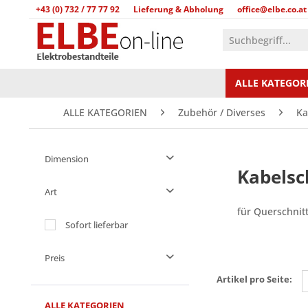
+43 (0) 732 / 77 77 92
Lieferung & Abholung
office@elbe.co.at
ALLE KATEGOR
ALLE KATEGORIEN
Zubehör / Diverses
Ka
Dimension
Kabelsc
Art
für Querschnit
female
Sofort lieferbar
2,9 mm
female + male
3 mm Ø
Preis
male
4 mm
Artikel pro Seite:
4 mm Ø
von
bis
€ 0,15
€ 76,50
4,8 mm
ALLE KATEGORIEN