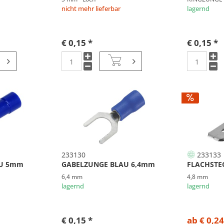
nicht mehr lieferbar
lagernd
€ 0,15 *
€ 0,15 *
233130
233133
AU 5mm
GABELZUNGE BLAU 6,4mm
FLACHSTE
6,4 mm
4,8 mm
lagernd
lagernd
€ 0,15 *
ab € 0,24