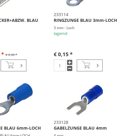
233114
CKER+ABZW. BLAU
RINGZUNGE BLAU 3mm-LOCH
3 mm - Loch
lagernd
 *
€ 0,15 *
€ 0,40 *
233128
E BLAU 6mm-LOCH
GABELZUNGE BLAU 4mm
 BLAU 6mm-LOCH
4 mm