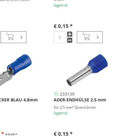
lagernd
€ 0,15 *
233139
CKER BLAU 4,8mm
ADER-ENDHÜLSE 2,5 mm
für 2,5 mm² Querschnitt
lagernd
 *
€ 0,15 *
€ 0,30 *