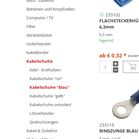
Auto - Zubehör
Batterien und Knopfzellen
233102
Computer / TV
FLACHSTECKERHÜ
Filter
6,3mm
6,3 mm
Gerätestecker
lagernd
Isolierbänder
Kabelbinder
ab € 0,32 *
€ 0,40 
Kabelschuhe
Ader - Endhülsen
Kabelschuhe "rot"
Kabelschuhe "blau"
Kabelschuhe "gelb"
Kabelschuhe unisoliert
Lötverbinder
Quetschzangen
233115
Kabel & Zubehör
RINGZUNGE BLAU
4 mm - Loch