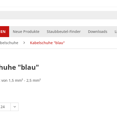
IEN
Neue Produkte
Staubbeutel-Finder
Downloads
L
belschuhe
Kabelschuhe "blau"
huhe "blau"
t von 1,5 mm² - 2,5 mm²