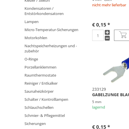
Kleber / Silikon
nicht mehr lieferbar
Kondensatoren /
Entstörkondensatoren
Lampen
€ 0,15 *
Micro-Temperatur-Sicherungen
Motorkohlen
Nachtspeicherheizungen und -
zubehör
O-Ringe
Porzellanklemmen
Raumthermostate
Reiniger / Entkalker
233129
Saunaheizkörper
GABELZUNGE BL
Schalter / Kontrolllampen
5 mm
Schlauchschellen
lagernd
Schmier- & Pflegemittel
Sicherungen
€ 0,15 *