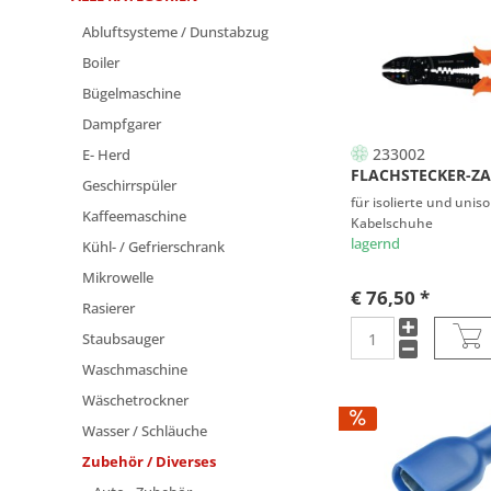
5 mm
Abluftsysteme / Dunstabzug
5 mm Ø
Boiler
6 mm Ø
Bügelmaschine
6,3 mm
Dampfgarer
6,4 mm
233002
E- Herd
FLACHSTECKER-Z
Geschirrspüler
für isolierte und uniso
Kaffeemaschine
Kabelschuhe
lagernd
Kühl- / Gefrierschrank
Mikrowelle
€ 76,50 *
Rasierer
Staubsauger
Waschmaschine
Wäschetrockner
Wasser / Schläuche
Zubehör / Diverses