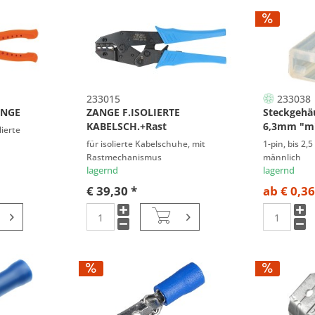
233015
233038
ANGE
ZANGE F.ISOLIERTE
Steckgehäu
KABELSCH.+Rast
6,3mm "m
lierte
für isolierte Kabelschuhe, mit
1-pin, bis 2,
Rastmechanismus
männlich
lagernd
lagernd
€ 39,30 *
ab € 0,36