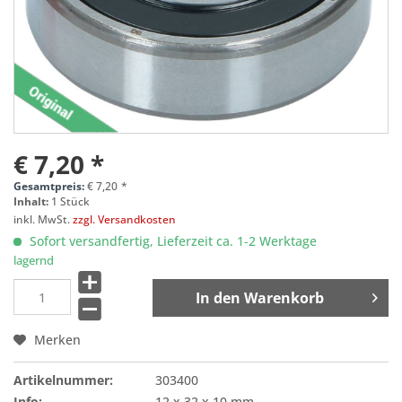
€ 7,20 *
Gesamtpreis:
€
7,20
*
Inhalt:
1 Stück
inkl. MwSt.
zzgl. Versandkosten
Sofort versandfertig, Lieferzeit ca. 1-2 Werktage
lagernd
In den
Warenkorb
Merken
Artikelnummer:
303400
Info:
12 x 32 x 10 mm