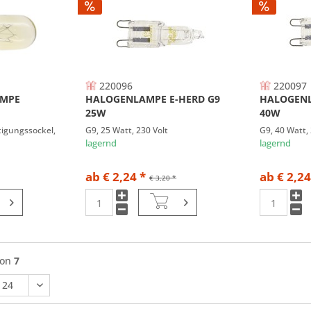
220096
220097
AMPE
HALOGENLAMPE E-HERD G9
HALOGENL
25W
40W
tigungssockel,
G9, 25 Watt, 230 Volt
G9, 40 Watt, 
lagernd
lagernd
ab € 2,24 *
ab € 2,24
€ 3,20 *
von
7