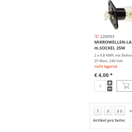
220093
MIKROWELLEN-L
m.SOCKEL 25W
2 x 4,8 AMP, mit Befes
25 Watt, 240 Volt
nicht lagernd
€ 4,00 *
1
Artikel pro Seite: