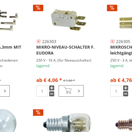
226303
226305
6,3mm MIT
MIKRO-NIVEAU-SCHALTER F.
MIKROSCH
EUDORA
leichtgäng
rschiedenen
250 V - 16 A, (für Niveauschalter)
250 V - 3 A, 
mm
lagernd
lagernd
ab € 4,06 *
ab € 4,76
*
€ 5,80 *