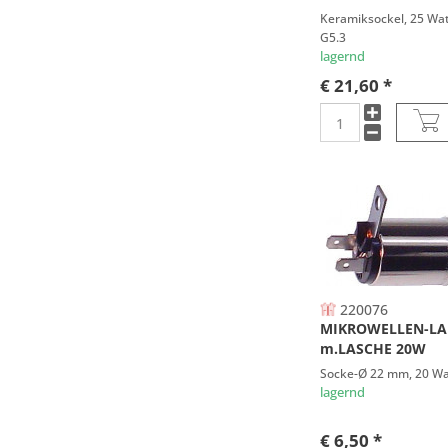
Keramiksockel, 25 Watt
G5.3
lagernd
€ 21,60 *
220076
MIKROWELLEN-L
m.LASCHE 20W
Socke-Ø 22 mm, 20 Wat
lagernd
€ 6,50 *