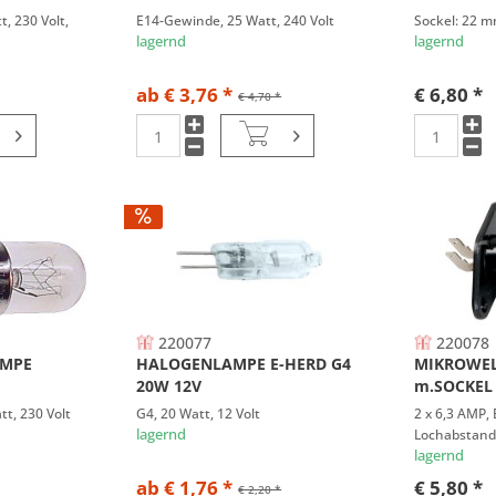
, 230 Volt,
E14-Gewinde, 25 Watt, 240 Volt
Sockel: 22 m
lagernd
lagernd
ab € 3,76 *
€ 6,80 *
€ 4,70 *
220077
220078
AMPE
HALOGENLAMPE E-HERD G4
MIKROWE
20W 12V
m.SOCKEL
t, 230 Volt
G4, 20 Watt, 12 Volt
2 x 6,3 AMP,
lagernd
Lochabstand
Volt
lagernd
ab € 1,76 *
€ 5,80 *
€ 2,20 *