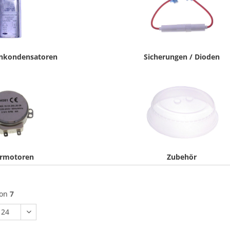
enkondensatoren
Sicherungen / Dioden
ermotoren
Zubehör
von
7