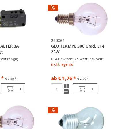
220061
ALTER 3A
GLÜHLAMPE 300 Grad, E14
ig
25W
leichtgängig
E14-Gewinde, 25 Watt, 230 Volt
nicht lagernd
 *
ab € 1,76 *
€ 6,80 *
€ 2,20 *