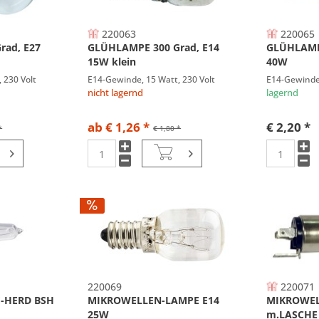
220063
220065
rad, E27
GLÜHLAMPE 300 Grad, E14
GLÜHLAMPE
15W klein
40W
 230 Volt
E14-Gewinde, 15 Watt, 230 Volt
E14-Gewinde,
nicht lagernd
lagernd
ab € 1,26 *
€ 2,20 *
*
€ 1,80 *
220069
220071
-HERD BSH
MIKROWELLEN-LAMPE E14
MIKROWE
25W
m.LASCHE