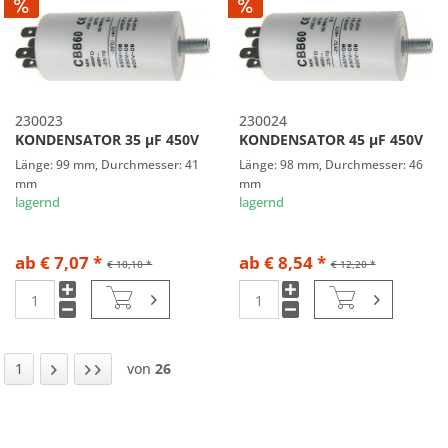
230023
230024
KONDENSATOR 35 µF 450V
KONDENSATOR 45 µF 450V
Länge: 99 mm, Durchmesser: 41
Länge: 98 mm, Durchmesser: 46
mm
mm
lagernd
lagernd
ab € 7,07 *
ab € 8,54 *
€ 10,10 *
€ 12,20 *
1
von
26