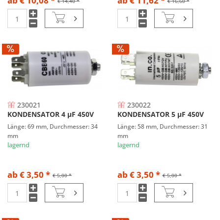
ab € 10,08 *
ab € 11,62 *
€ 14,40 *
€ 16,60 *
230021
230022
KONDENSATOR 4 µF 450V
KONDENSATOR 5 µF 450V
Länge: 69 mm, Durchmesser: 34
Länge: 58 mm, Durchmesser: 31
mm
mm
lagernd
lagernd
ab € 3,50 *
ab € 3,50 *
€ 5,00 *
€ 5,00 *