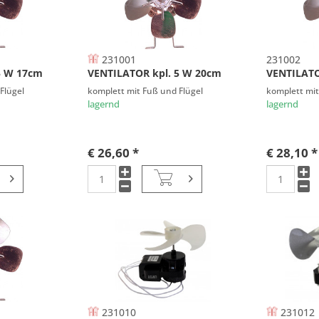
231001
231002
5 W 17cm
VENTILATOR kpl. 5 W 20cm
VENTILATO
Flügel
komplett mit Fuß und Flügel
komplett mit
lagernd
lagernd
€ 26,60 *
€ 28,10 *
231010
231012