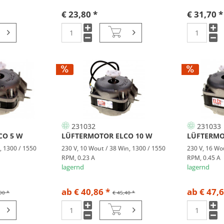
€ 23,80 *
€ 31,70 *
231032
231033
CO 5 W
LÜFTERMOTOR ELCO 10 W
LÜFTERMO
, 1300 / 1550
230 V, 10 Wout / 38 Win, 1300 / 1550
230 V, 16 Wo
RPM, 0.23 A
RPM, 0.45 A
lagernd
lagernd
ab € 40,86 *
ab € 47,6
90 *
€ 45,40 *