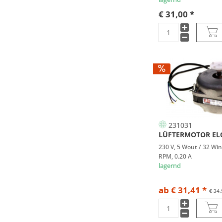
€ 31,00 *
231031
LÜFTERMOTOR EL
230 V, 5 Wout / 32 Win
RPM, 0.20 A
lagernd
ab € 31,41 *
€ 34,