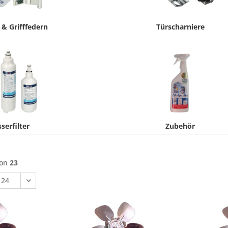
 & Grifffedern
Türscharniere
serfilter
Zubehör
von
23