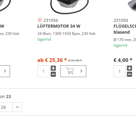
231056
231050
 W
LÜFTERMOTOR 34 W
FLÜGELSC
blasend
m, 230 Volt
34 Watt, 1300-1550 Rpm, 230 Volt
lagernd
Ø 170 mm, 2
lagernd
ab € 25,36 *
€ 4,00 *
€ 31,70 *
von
23