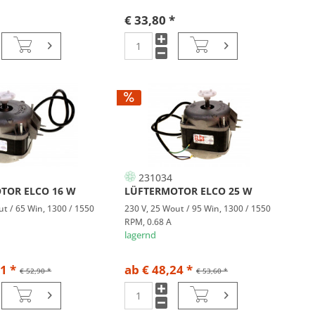
€ 33,80 *
231034
TOR ELCO 16 W
LÜFTERMOTOR ELCO 25 W
ut / 65 Win, 1300 / 1550
230 V, 25 Wout / 95 Win, 1300 / 1550
RPM, 0.68 A
lagernd
1 *
ab € 48,24 *
€ 52,90 *
€ 53,60 *