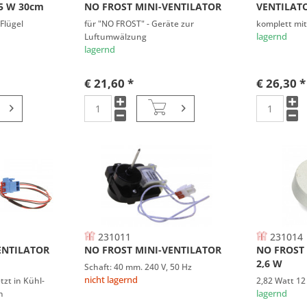
25 W 30cm
NO FROST MINI-VENTILATOR
VENTILAT
Flügel
für "NO FROST" - Geräte zur
komplett mit
Luftumwälzung
lagernd
lagernd
€ 21,60 *
€ 26,30 *
231011
231014
ENTILATOR
NO FROST MINI-VENTILATOR
NO FROST
2,6 W
Schaft: 40 mm. 240 V, 50 Hz
nicht lagernd
tzt in Kühl-
2,82 Watt 12
n
lagernd