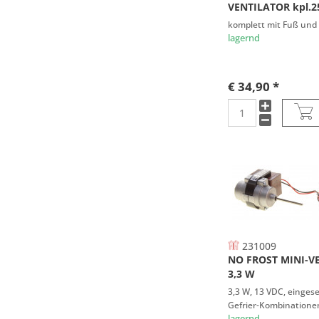
VENTILATOR kpl.
komplett mit Fuß und 
lagernd
€ 34,90 *
231009
NO FROST MINI-V
3,3 W
3,3 W, 13 VDC, eingese
Gefrier-Kombinatione
lagernd