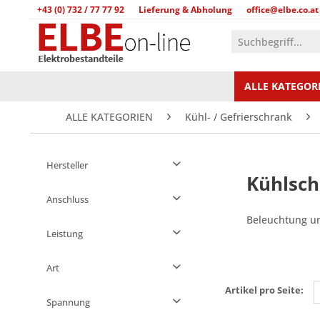
+43 (0) 732 / 77 77 92
Lieferung & Abholung
office@elbe.co.at
ALLE KATEGOR
ALLE KATEGORIEN
Kühl- / Gefrierschrank
Hersteller
Kühlsch
Anschluss
Beleuchtung un
E14
Leistung
2IMARCHI
Spezial
7000 SERVICE
1,8 W
Art
T-Click
ACEC
3 W
Artikel pro Seite:
ADMIRAL
Glühlampe
Spannung
15 W
AEG
LED