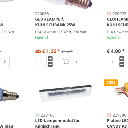
220068
220072
GLÜHLAMPE f.
GLÜHLAMP
5W
KÜHLSCHRANK 25W
KÜHLSCHR
 230 Volt
E14-Gewinde, 25 Watt, 230 Volt
E14-Gewinde,
lagernd
lagernd
ab € 1,26 *
€ 4,00 *
*
€ 1,80 *
NEU
220165
227586
LED-Lampenmodul für
Platine LE
W blau
Kühlschrank
CANDY KS