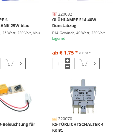
220082
E f.
GLÜHLAMPE E14 40W
ANK 25W blau
Dunstabzug
 25 Watt, 230 Volt, blau
E14-Gewinde, 40 Watt, 230 Volt
lagernd
ab € 1,75 *
€ 2,50 *
220070
D-Beleuchtung für
KS-TÜRLICHTSCHALTER 4
Kont.