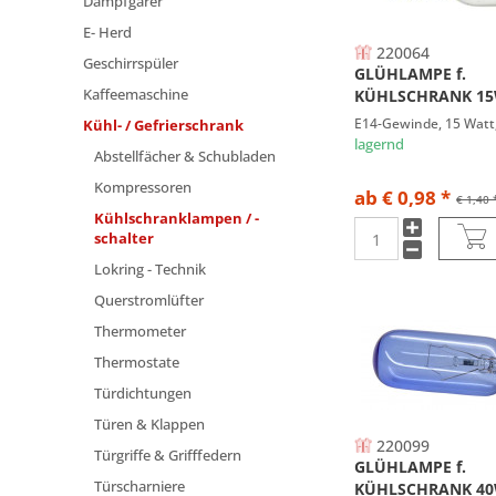
Dampfgarer
BOMANN
E- Herd
BOSCH
220064
Geschirrspüler
BOSSMATIC
GLÜHLAMPE f.
Kaffeemaschine
KÜHLSCHRANK 1
BRUYNZEEL
E14-Gewinde, 15 Watt,
Kühl- / Gefrierschrank
CANDY
lagernd
Abstellfächer & Schubladen
CARRIER
Kompressoren
CASTOR
ab € 0,98 *
€ 1,40 
CLATRONIC
Kühlschranklampen / -
schalter
CLATRONIC CTC
Lokring - Technik
CONSTRUCTA
Querstromlüfter
CORBERO
Thermometer
CREDA
CURTISS
Thermostate
CYLINDA
Türdichtungen
DE DIETRICH
Türen & Klappen
220099
DOMEOS
Türgriffe & Grifffedern
GLÜHLAMPE f.
ELECTRA
Türscharniere
KÜHLSCHRANK 40