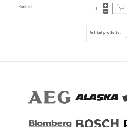
GASFIRE
Kontakt
GRAM
HANSA
HANSEATIC
HELKAMA
Artikel pro Seite:
HOOVER
HORN
HOTPOINT
HUSQVARNA
IBERNA
IGNIS
IKEA
INDESIT
INTEGRA
INTERFUNK
JUNKER&RUH
JUNO
KELVINATOR