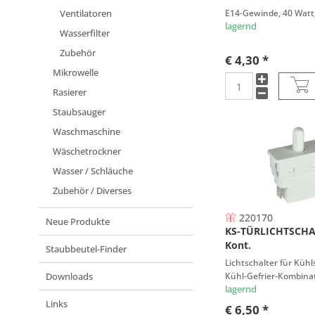
ELECTROLUX
Ventilatoren
E14-Gewinde, 40 Watt,
ELECTRONICA
lagernd
Wasserfilter
ELEKTRA
Zubehör
€ 4,30 *
ELEKTRABREGENZ
Mikrowelle
ELEKTROHELIOS
Rasierer
ELICA
Staubsauger
ELVITA
Waschmaschine
ERRES
Wäschetrockner
FAGOR
FAR
Wasser / Schläuche
FAURE
Zubehör / Diverses
FIRENZI
220170
Neue Produkte
FRANKE
KS-TÜRLICHTSCHA
FRIGIDAIRE
Kont.
Staubbeutel-Finder
FUNCTIONICA
Lichtschalter für Küh
Downloads
Kühl-Gefrier-Kombina
FUNIX
lagernd
GAGGENAU
Links
€ 6,50 *