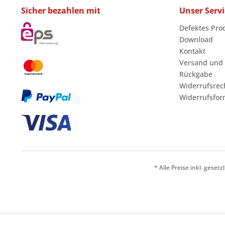
NEFF
Sicher bezahlen mit
Unser Servi
NORDLINE
Defektes Pro
NOVAMATIC
Download
ONYX
Kontakt
PELGRIM
Versand und
PHILIPS
Rückgabe
Widerrufsrec
PHONOLA
Widerrufsfor
PITSOS
POLAR
PREMIERE
PRIMOTECQ
PRIVILEG
PROFILO
* Alle Preise inkl. geset
PROGRESS
PROLINE
QUELLE
REX