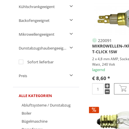
25 W
ALASKA
220 V
Kühlschrankgeeigent
40 W
ALGOR
230 V
ja
Backofengeeignet
ALNO
240 V
AMANA
250 V
nein
Mikrowellengeeigent
ARCELIK
220091
ARISTON
MIKROWELLEN-/
ja
Dunstabzugshaubengeeignet
ARTHUR
T-CLICK 15W
nein
ARTHUR MARTIN
2 x 4,8 mm AMP, Sockel
ja
Sofort lieferbar
Watt, 240 Volt
ATAG
nein
lagernd
ATLANTIC
Preis
€ 8,60 *
ATLAS
BALAY
von
bis
€ 0,98
€ 27,00
BAUKNECHT
ALLE KATEGORIEN
BAUMATIC
Abluftsysteme / Dunstabzug
BAYER
Boiler
BLAUPUNKT
Bügelmaschine
BLUESKY