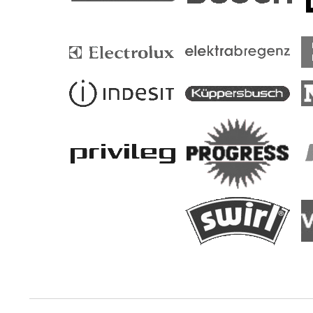
KENMORE
KITCHENAID
KOENIC
KÜPPERSBUSCH
LADEN
LEHEL
LEONARD
LINDE
LISTO
LLOYDS
LUX
MAGNET
MARIJNEN
MARIJNENMARYNEN
MAYTAG
NECKERMANN
NECKERMANNLLOYDS