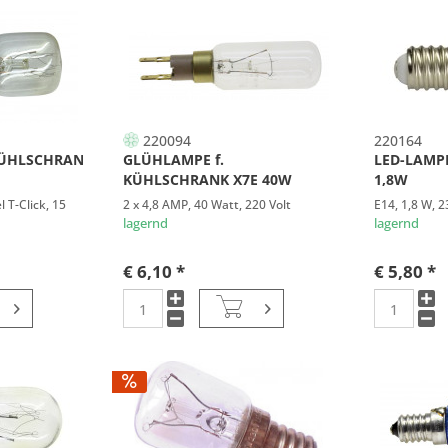
220094
220164
KÜHLSCHRANKLAMPE
GLÜHLAMPE f.
LED-LAMP
KÜHLSCHRANK X7E 40W
1,8W
 T-Click, 15
2 x 4,8 AMP, 40 Watt, 220 Volt
E14, 1,8 W, 2
lagernd
lagernd
€ 6,10 *
€ 5,80 *