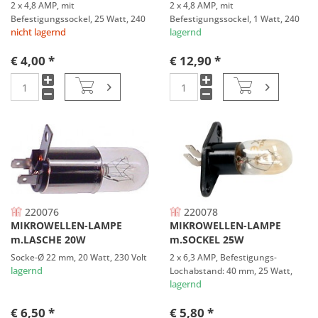
2 x 4,8 AMP, mit
2 x 4,8 AMP, mit
Befestigungssockel, 25 Watt, 240
Befestigungssockel, 1 Watt, 240
Volt
Volt
nicht lagernd
lagernd
€ 4,00 *
€ 12,90 *
220076
220078
MIKROWELLEN-LAMPE
MIKROWELLEN-LAMPE
m.LASCHE 20W
m.SOCKEL 25W
Socke-Ø 22 mm, 20 Watt, 230 Volt
2 x 6,3 AMP, Befestigungs-
lagernd
Lochabstand: 40 mm, 25 Watt,
240 Volt
lagernd
€ 6,50 *
€ 5,80 *