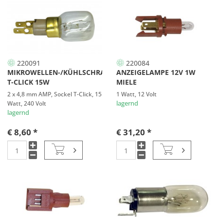
220091
220084
MIKROWELLEN-/KÜHLSCHRANKLAMPE
ANZEIGELAMPE 12V 1W
T-CLICK 15W
MIELE
2 x 4,8 mm AMP, Sockel T-Click, 15
1 Watt, 12 Volt
Watt, 240 Volt
lagernd
lagernd
€ 8,60 *
€ 31,20 *