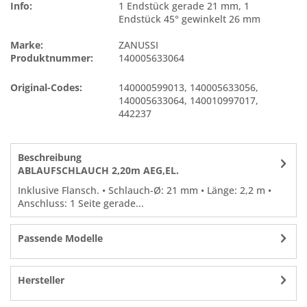
Info:
1 Endstück gerade 21 mm, 1
Endstück 45° gewinkelt 26 mm
Marke:
ZANUSSI
Produktnummer:
140005633064
Original-Codes:
140000599013
,
140005633056
,
140005633064
,
140010997017
,
442237
Beschreibung
ABLAUFSCHLAUCH 2,20m AEG,EL.
Inklusive Flansch. • Schlauch-Ø: 21 mm • Länge: 2,2 m •
Anschluss: 1 Seite gerade...
Passende Modelle
Hersteller