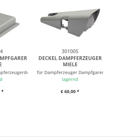
4
301005
DAMPFGARER
DECKEL DAMPFERZEUGER
E
MIELE
mpferzeugerdeckel Dampfgarer
für Dampferzeuger Dampfgarer
nd
lagernd
 *
€ 60,00 *