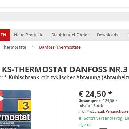
IEN
Neue Produkte
Staubbeutel-Finder
Downloads
L
Thermostate
Danfoss-Thermostate
KS-THERMOSTAT DANFOSS NR.3
 *** Kühlschrank mit zyklischer Abtauung (Abtauheiz
€ 24,50 *
Gesamtpreis:
€
24,50
*
Inhalt:
1 Stück
inkl. MwSt.
zzgl. Versandkost
Sofort versandfertig, Li
lagernd