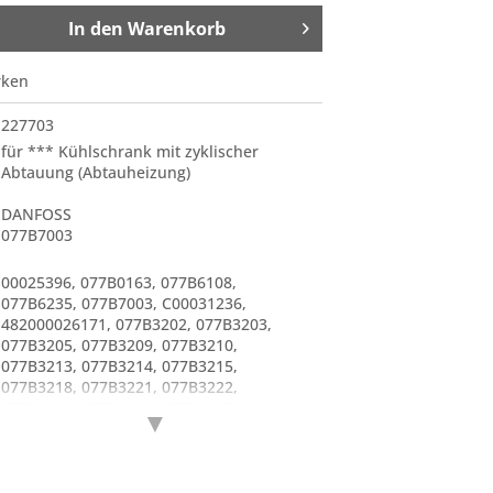
In den
Warenkorb
rken
227703
für *** Kühlschrank mit zyklischer
Abtauung (Abtauheizung)
DANFOSS
077B7003
00025396
,
077B0163
,
077B6108
,
077B6235
,
077B7003
,
C00031236
,
482000026171
,
077B3202
,
077B3203
,
077B3205
,
077B3209
,
077B3210
,
077B3213
,
077B3214
,
077B3215
,
077B3218
,
077B3221
,
077B3222
,
077B3224
,
077B3226
,
077B3227
,
▼
077B3228
,
077B3229
,
077B3234
,
077B3235
,
077B3241
,
077B3243
,
077B3245
,
077B3247
,
077B3250
,
077B3253
,
077B3258
,
077B3260
,