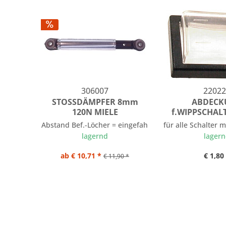
306007
22022
STOSSDÄMPFER 8mm
ABDECK
120N MIELE
f.WIPPSCHALT
Abstand Bef.-Löcher = eingefahren 175 mm / ausgef
für alle Schalter
lagernd
lager
ab € 10,71 *
€ 1,80
€ 11,90 *