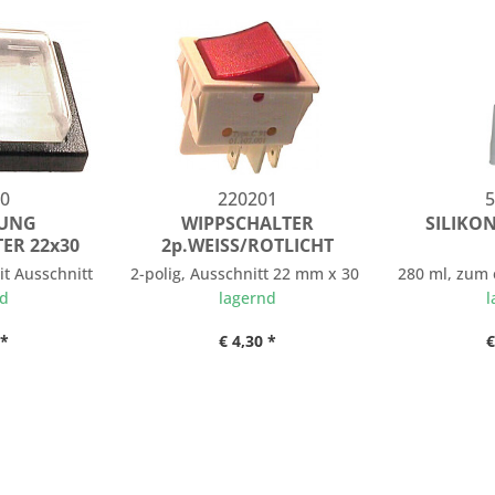
0
220201
5
UNG
WIPPSCHALTER
SILIKO
ER 22x30
2p.WEISS/ROTLICHT
ahren 248 mm
 mit Ausschnitt 22 mm x 30 mm
2-polig, Ausschnitt 22 mm x 30 mm, Anschlüsse 
280 ml, zum 
nd
lagernd
l
 *
€ 4,30 *
€