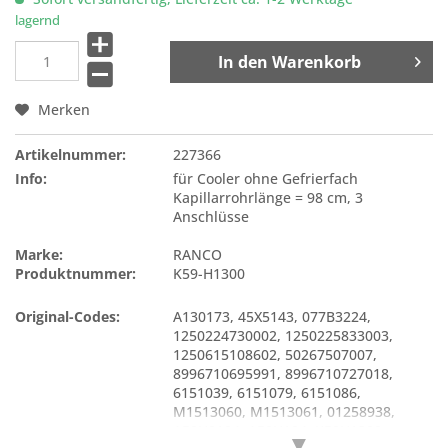
lagernd
In den
Warenkorb
Merken
Artikelnummer:
227366
Info:
für Cooler ohne Gefrierfach
Kapillarrohrlänge = 98 cm, 3
Anschlüsse
Marke:
RANCO
Produktnummer:
K59-H1300
Original-Codes:
A130173
,
45X5143
,
077B3224
,
1250224730002
,
1250225833003
,
1250615108602
,
50267507007
,
8996710695991
,
8996710727018
,
6151039
,
6151079
,
6151086
,
M1513060
,
M1513061
,
01258938
,
A59H0104
,
A59H104
,
K59H1300
,
▼