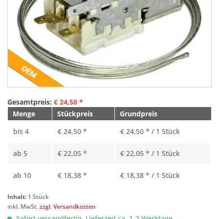
Gesamtpreis:
€
24,50
*
Menge
Stückpreis
Grundpreis
bis
4
€ 24,50 *
€ 24,50 * / 1 Stück
ab
5
€ 22,05 *
€ 22,05 * / 1 Stück
ab
10
€ 18,38 *
€ 18,38 * / 1 Stück
Inhalt:
1 Stück
inkl. MwSt.
zzgl. Versandkosten
Sofort versandfertig, Lieferzeit ca. 1-2 Werktage