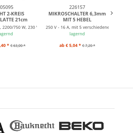
05095
226157
HT 2-KREIS
MIKROSCHALTER 6,3mm
LATTE 21cm
MIT 5 HEBEL
, 2200/750 W, 230 V
250 V - 16 A, mit 5 verschiedenen Hebeln, 
Abstand
agernd
lagernd
,40 *
ab € 5,04 *
a
€ 63,00 *
€ 7,20 *