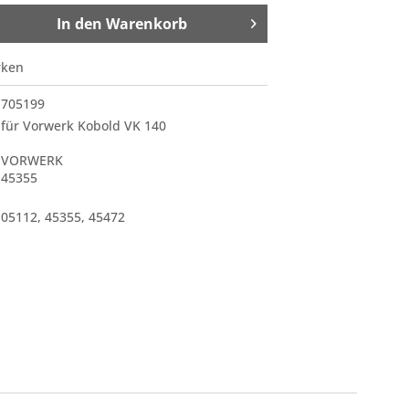
In den
Warenkorb
rken
705199
für Vorwerk Kobold VK 140
VORWERK
45355
05112
,
45355
,
45472