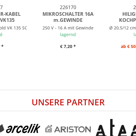
7
226170
2
R-KABEL
MIKROSCHALTER 16A
HILIG
VK135
m.GEWINDE
KOCHP
ld VK 135 SC, VK 135, VK 136
250 V - 16 A mit Gewinde
Ø 20,5/12 cm
nd
lagernd
l
 *
€ 7,20 *
ab € 50
UNSERE PARTNER