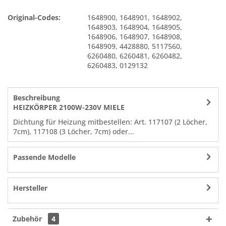
Original-Codes:
1648900
,
1648901
,
1648902
,
1648903
,
1648904
,
1648905
,
1648906
,
1648907
,
1648908
,
1648909
,
4428880
,
5117560
,
6260480
,
6260481
,
6260482
,
6260483
,
0129132
Beschreibung
HEIZKÖRPER 2100W-230V MIELE
Dichtung für Heizung mitbestellen: Art. 117107 (2 Löcher,
7cm), 117108 (3 Löcher, 7cm) oder...
Passende Modelle
Hersteller
Zubehör
4