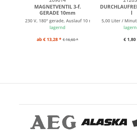
209014
21205
MAGNETVENTIL 3-f.
DURCHLAUFRE
GERADE 10mm
l
230 V, 180° gerade, Auslauf 10 mm
5,00 Liter / Minu
lagernd
lager
ab € 13,28 *
€ 1,80
€ 16,60 *