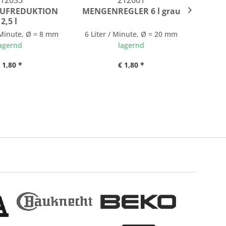
12053
212061
UFREDUKTION
MENGENREGLER 6 l grau
MA
2,5 l
/ Minute, Ø = 8 mm
6 Liter / Minute, Ø = 20 mm
230 V, 
agernd
lagernd
 1,80 *
€ 1,80 *
ab