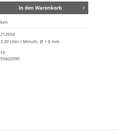
In den
Warenkorb
rken
212054
3,30 Liter / Minute, Ø = 8 mm
TP
55602090