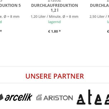
5
212052
2
DUKTION 5
DURCHLAUFREDUKTION
DURCHLA
1,2 l
te, Ø = 8 mm
1,20 Liter / Minute, Ø = 8 mm
2,50 Liter 
nd
lagernd
l
 *
€ 1,80 *
€
UNSERE PARTNER