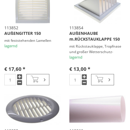
113852
113854
AUßENGITTER 150
AUßENHAUBE
m.RÜCKSTAUKLAPPE 150
mit feststehenden Lamellen
lagernd
mit Rückstauklappe, Tropfnase
und großer Wetterschutz-
Vorsatzhaube
lagernd
€ 17,60 *
€ 13,00 *