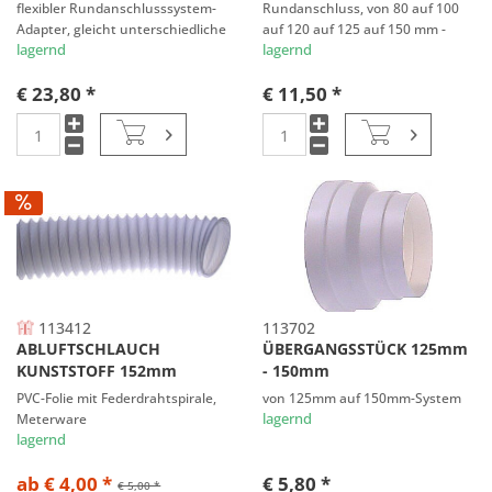
flexibler Rundanschlusssystem-
Rundanschluss, von 80 auf 100
Adapter, gleicht unterschiedliche
auf 120 auf 125 auf 150 mm -
lagernd
System
lagernd
€ 23,80 *
€ 11,50 *
113412
113702
ABLUFTSCHLAUCH
ÜBERGANGSSTÜCK 125mm
KUNSTSTOFF 152mm
- 150mm
PVC-Folie mit Federdrahtspirale,
von 125mm auf 150mm-System
Meterware
lagernd
lagernd
ab € 4,00 *
€ 5,80 *
€ 5,00 *