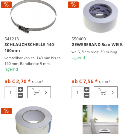
541213
550400
SCHLAUCHSCHELLE 140-
GEWEBEBAND 5cm WEIß
160mm
weiß, 5 cm breit, 50 m lang
lagernd
verstellbar von ca. 140 mm bis ca.
160 mm, Bandbreite 9 mm
lagernd
ab € 2,70 *
ab € 7,56 *
€ 3,60 *
€ 8,40 *