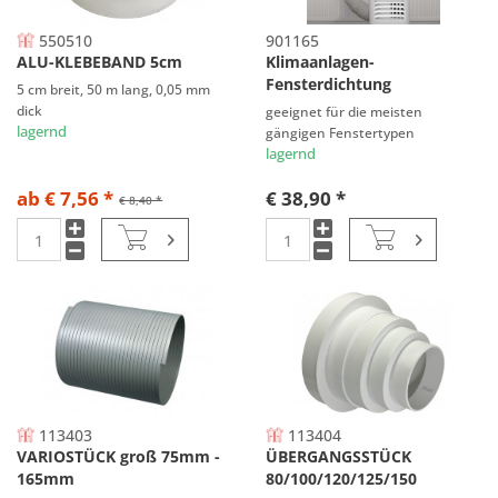
550510
901165
ALU-KLEBEBAND 5cm
Klimaanlagen-
Fensterdichtung
5 cm breit, 50 m lang, 0,05 mm
dick
geeignet für die meisten
lagernd
gängigen Fenstertypen
lagernd
ab € 7,56 *
€ 38,90 *
€ 8,40 *
113403
113404
VARIOSTÜCK groß 75mm -
ÜBERGANGSSTÜCK
165mm
80/100/120/125/150