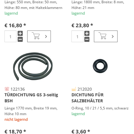
Länge: 550 mm, Breite: 50 mm,
Länge: 1800 mm, Breite: 8 mm,
Höhe: 80 mm, mit Halteklammern
Höhe: 21 mm
lagernd
lagernd
€ 16,80 *
€ 23,80 *
122136
212020
TÜRDICHTUNG GS 3-seitig
DICHTUNG FÜR
BSH
SALZBEHÄLTER
WHIRLPOOL
Länge 1770 mm, Breite 19 mm,
O-Ring, 10 / 21 / 5,5 mm, schwarz
Höhe 10 mm
lagernd
nicht lagernd
€ 18,70 *
€ 3,60 *