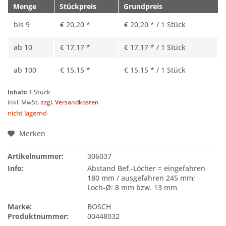
Menge
Stückpreis
Grundpreis
bis
9
€ 20,20 *
€ 20,20 * / 1 Stück
ab
10
€ 17,17 *
€ 17,17 * / 1 Stück
ab
100
€ 15,15 *
€ 15,15 * / 1 Stück
Inhalt:
1 Stück
inkl. MwSt.
zzgl. Versandkosten
nicht lagernd
Merken
Artikelnummer:
306037
Info:
Abstand Bef.-Löcher = eingefahren
180 mm / ausgefahren 245 mm;
Loch-Ø: 8 mm bzw. 13 mm
Marke:
BOSCH
Produktnummer:
00448032