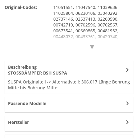
Original-Codes:
11051551
,
11047540
,
11039636
,
11025804
,
06230106
,
03040292
,
02737146
,
02537413
,
02200590
,
00742719
,
00702596
,
00702567
,
00673541
,
00660865
,
00481932
,
00448032
,
00433761
,
00420740
,
00369895
,
00366108
,
00361126
,
▼
00188222
,
00172688
,
9000088119
,
9000446302
,
9000726540
,
9000727543
Beschreibung
STOSSDÄMPFER BSH SUSPA
SUSPA Originalteil -> Alternativteil: 306.017 Länge Bohrung
Mitte bis Bohrung Mitte:...
Passende Modelle
Hersteller