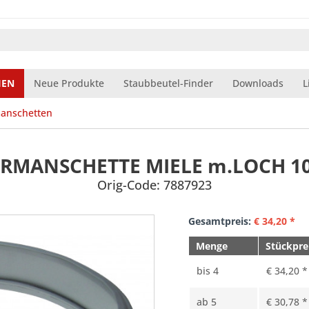
IEN
Neue Produkte
Staubbeutel-Finder
Downloads
L
anschetten
RMANSCHETTE MIELE m.LOCH 1
Orig-Code: 7887923
Gesamtpreis:
€
34,20
*
Menge
Stückpre
bis
4
€ 34,20 *
ab
5
€ 30,78 *