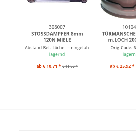
306007
10104
STOSSDÄMPFER 8mm
TÜRMANSCHET
120N MIELE
m.LOCH 20
Abstand Bef.-Löcher = eingefahren 175 mm / ausgef
Orig-Code: 
lagernd
lager
ab € 10,71 *
ab € 25,92 *
€ 11,90 *