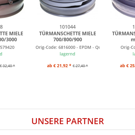
8
101044
1
TE MIELE
TÜRMANSCHETTE MIELE
TÜRMANS
00/3000
700/800/900
m
ahren 248 mm
6579420
Orig-Code: 6816000 - EPDM - Qualität
Orig-C
nd
lagernd
l
ab € 21,92 *
ab € 25
€ 32,40 *
€ 27,40 *
UNSERE PARTNER