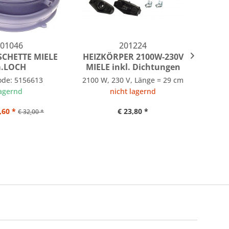
01046
201224
CHETTE MIELE
HEIZKÖRPER 2100W-230V
LAU
.LOCH
MIELE inkl. Dichtungen
ode: 5156613
2100 W, 230 V, Länge = 29 cm
30 Watt
agernd
nicht lagernd
,60 *
€ 23,80 *
ab
€ 32,00 *