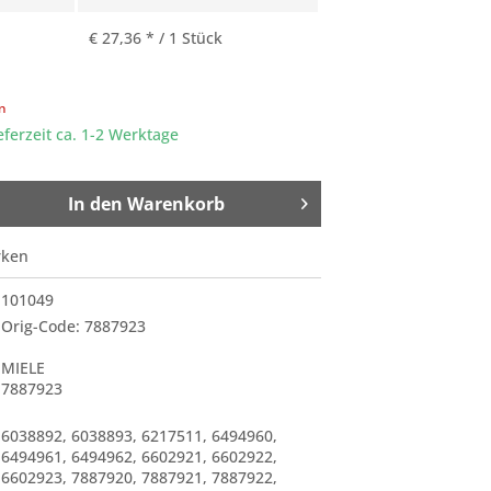
€ 27,36 * / 1 Stück
en
eferzeit ca. 1-2 Werktage
In den
Warenkorb
rken
101049
Orig-Code: 7887923
MIELE
7887923
6038892
,
6038893
,
6217511
,
6494960
,
6494961
,
6494962
,
6602921
,
6602922
,
6602923
,
7887920
,
7887921
,
7887922
,