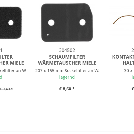
1
304502
2
ILTER
SCHAUMFILTER
KONTAK
ER MIELE
WÄRMETAUSCHER MIELE
HALT
elfilter an Wärmetauscher Trockner
207 x 155 mm Sockelfilter an Wärmetauscher Ko
30 x
nd
lagernd
l
€ 8,60 *
€
€ 9,40 *