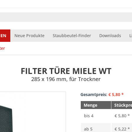
IEN
Neue Produkte
Staubbeutel-Finder
Downloads
L
ter
FILTER TÜRE MIELE WT
285 x 196 mm, für Trockner
Gesamtpreis:
€
5,80
*
Menge
Stückpre
bis
4
€ 5,80 *
ab
5
€ 5,22 *