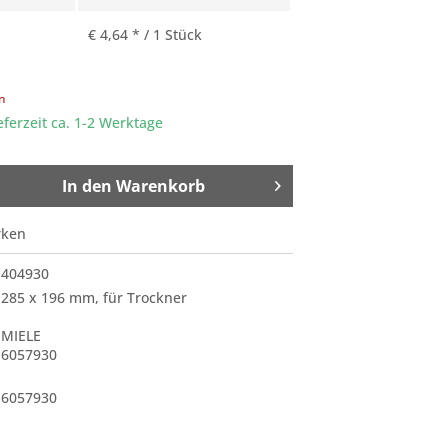
€ 4,64 * / 1 Stück
en
eferzeit ca. 1-2 Werktage
In den
Warenkorb
rken
404930
285 x 196 mm, für Trockner
MIELE
6057930
6057930