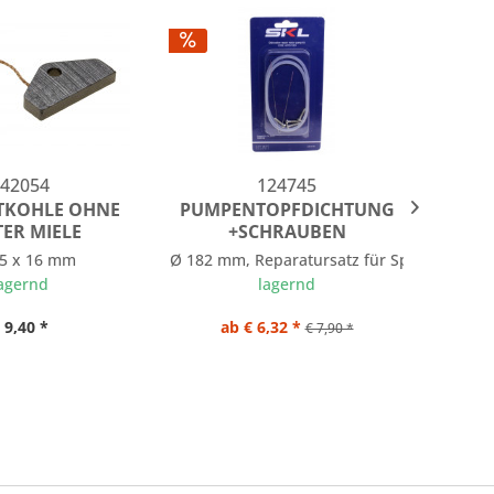
42054
124745
TKOHLE OHNE
PUMPENTOPFDICHTUNG
TÜRM
ER MIELE
+SCHRAUBEN
m.
ndenstrockner
 5 x 16 mm
Ø 182 mm, Reparatursatz für Spülmaschin
O
agernd
lagernd
 9,40 *
ab € 6,32 *
ab
€ 7,90 *