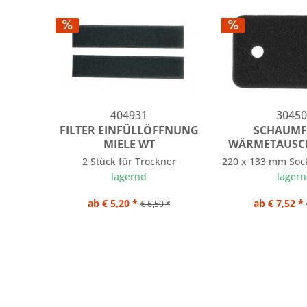
404931
30450
FILTER EINFÜLLÖFFNUNG
SCHAUMF
MIELE WT
WÄRMETAUSCH
2 Stück für Trockner
220 x 133 mm Sock
lagernd
lager
ab € 5,20 *
ab € 7,52 *
€ 6,50 *