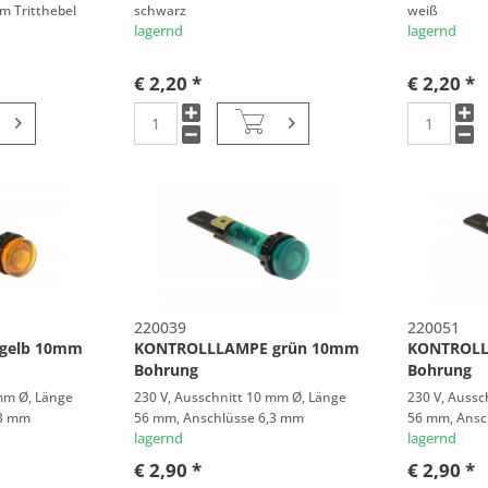
em Tritthebel
schwarz
weiß
lagernd
lagernd
€ 2,20 *
€ 2,20 *
220039
220051
gelb 10mm
KONTROLLLAMPE grün 10mm
KONTROLL
Bohrung
Bohrung
 mm Ø, Länge
230 V, Ausschnitt 10 mm Ø, Länge
230 V, Aussc
,3 mm
56 mm, Anschlüsse 6,3 mm
56 mm, Ansc
lagernd
lagernd
€ 2,90 *
€ 2,90 *