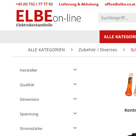
+43 (0) 732 / 77 77 92
Lieferung & Abholung
office@elbe.co.at
ALLE KATEGOR
ALLE KATEGORIEN
Zubehör / Diverses
Sc
Hersteller
Qualität
Compatible
Dimension
AEG
OEM
Kont
ARISTON
Spannung
Original
ARTHUR MARTIN
ATLAS
230 V
Stromstärke
9 mm Ø
BAUKNECHT
250 V