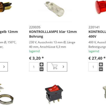
220035
220141
gelb 12mm
KONTROLLLAMPE klar 12mm
KONTROLL
Bohrung
400V
mm Ø, 150°C,
230 V, Ausschnitt 13 mm Ø, Länge
400 V, Aussc
er,
40 mm, Anschlüsse 6,3 mm
Befestigungs
lagernd
mm
lagernd
€ 3,20 *
€ 27,40 *