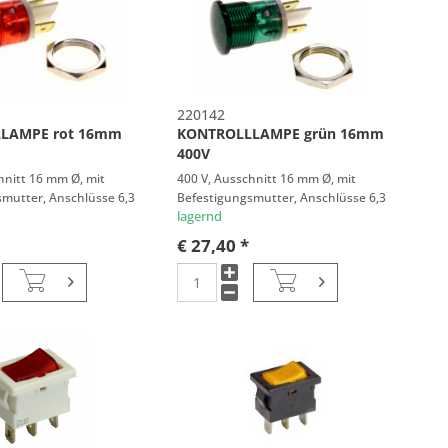
220142
LAMPE rot 16mm
KONTROLLLAMPE grün 16mm
400V
hnitt 16 mm Ø, mit
400 V, Ausschnitt 16 mm Ø, mit
mutter, Anschlüsse 6,3
Befestigungsmutter, Anschlüsse 6,3
mm
lagernd
€ 27,40 *