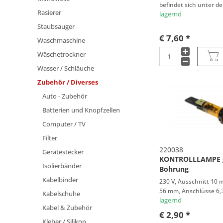
26 x 11 mm
befindet sich unter d
HOTPOINT
Rasierer
lagernd
27 x 22 mm
HUSQVARNA
Staubsauger
28 x 13 mm
IGNIS
€ 7,60 *
Waschmaschine
28 x 22 mm
INDESIT
Wäschetrockner
29 x 22 mm
INTERFUNK
30 x 10 mm
Wasser / Schläuche
JUNO
30 x 11 mm
Zubehör / Diverses
KIMBO
30 x 22 mm
Auto - Zubehör
KÜPPERSBUSCH
33 x 11 mm
Batterien und Knopfzellen
LINDE
LUX
Computer / TV
MARIJNEN
Filter
MARIJNENMARYNEN
220038
Gerätestecker
KONTROLLLAMPE 
MICROMAX
Isolierbänder
Bohrung
MIELE
Kabelbinder
230 V, Ausschnitt 10
MIOSTAR
56 mm, Anschlüsse 6
Kabelschuhe
lagernd
NILFISK
Kabel & Zubehör
€ 2,90 *
NOVAMATIC
Kleber / Silikon