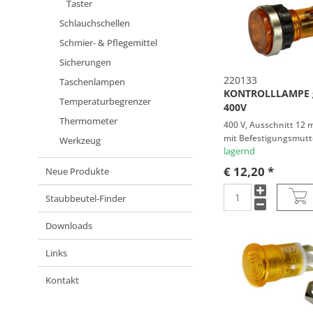
ZANKER
Taster
ZANOLLI
Schlauchschellen
ZANUSSI
Schmier- & Pflegemittel
Sicherungen
220133
Taschenlampen
KONTROLLLAMPE 
Temperaturbegrenzer
400V
Thermometer
400 V, Ausschnitt 12 
mit Befestigungsmutt
Werkzeug
Anschlüsse
lagernd
€ 12,20 *
Neue Produkte
Staubbeutel-Finder
Downloads
Links
Kontakt