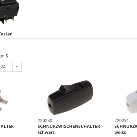
Taster
von
5
220250
220251
ALTER
SCHNURZWISCHENSCHALTER
SCHNURZ
schwarz
weiss