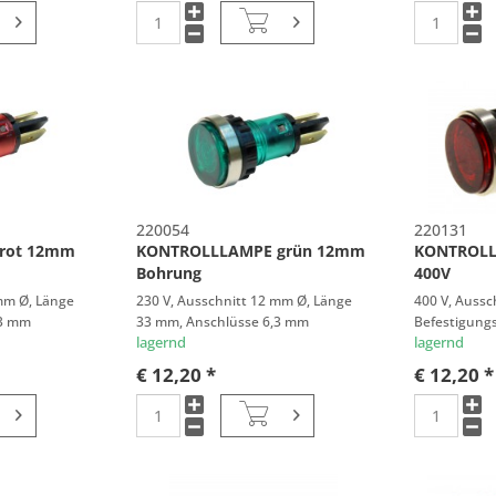
220054
220131
rot 12mm
KONTROLLLAMPE grün 12mm
KONTROLL
Bohrung
400V
 mm Ø, Länge
230 V, Ausschnitt 12 mm Ø, Länge
400 V, Aussc
,3 mm
33 mm, Anschlüsse 6,3 mm
Befestigungs
lagernd
Anschlüsse
lagernd
€ 12,20 *
€ 12,20 *