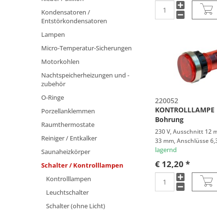
PHILIPS
Kondensatoren /
PHONOLA
Entstörkondensatoren
PRIVILEG
Lampen
PROGRESS
Micro-Temperatur-Sicherungen
QUELLE
Motorkohlen
ROSENLEW
Nachtspeicherheizungen und -
SAECO
zubehör
SCHOLTES
O-Ringe
220052
SEPPELFRICKE
KONTROLLLAMPE 
Porzellanklemmen
SIEMENS
Bohrung
Raumthermostate
SIMAC
230 V, Ausschnitt 12
Reiniger / Entkalker
33 mm, Anschlüsse 6
TRICITYBENDIX
lagernd
Saunaheizkörper
UNBEKANNT
€ 12,20 *
Schalter / Kontrolllampen
UPO
Kontrolllampen
VETRELLA
VORWERK
Leuchtschalter
WHIRLPOOL
Schalter (ohne Licht)