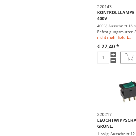
220143
KONTROLLLAMPE 
400V
400 V, Ausschnitt 16 
Befestigungsmutter, 
mm
nicht mehr lieferbar
€ 27,40 *
220217
LEUCHTWIPPSCHA
GRÜNL.
1-polig, Ausschnitt 1