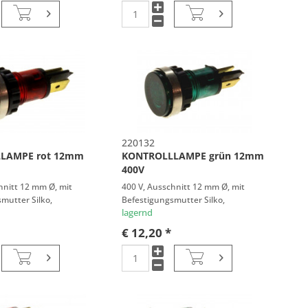
220132
LAMPE rot 12mm
KONTROLLLAMPE grün 12mm
400V
hnitt 12 mm Ø, mit
400 V, Ausschnitt 12 mm Ø, mit
mutter Silko,
Befestigungsmutter Silko,
Anschlüsse
lagernd
€ 12,20 *