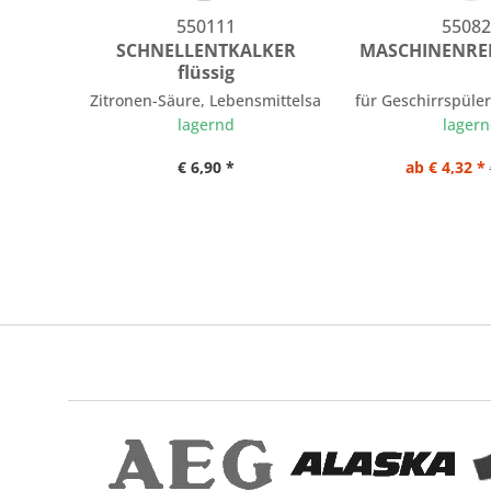
550111
55082
SCHNELLENTKALKER
MASCHINENREI
flüssig
Zitronen-Säure, Lebensmittelsauber entkalken
für Geschirrspüle
lagernd
lager
€ 6,90 *
ab € 4,32 *