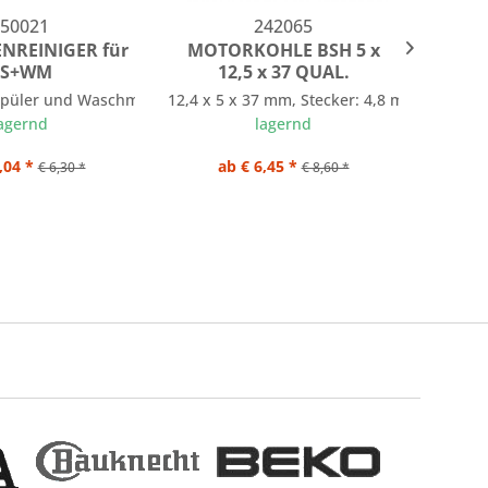
50021
242065
NREINIGER für
MOTORKOHLE BSH 5 x
KÜ
S+WM
12,5 x 37 QUAL.
200 g
rspüler und Waschmaschinen
12,4 x 5 x 37 mm, Stecker: 4,8 mm, HOHE 
für Dun
agernd
lagernd
,04 *
ab € 6,45 *
€ 6,30 *
€ 8,60 *