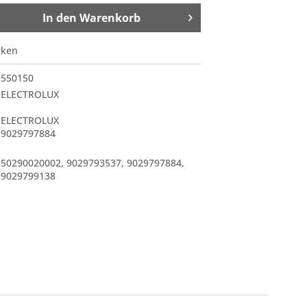
In den
Warenkorb
rken
550150
ELECTROLUX
ELECTROLUX
9029797884
50290020002
,
9029793537
,
9029797884
,
9029799138