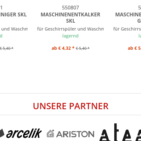
1
550807
5
NIGER SKL
MASCHINENENTKALKER
MASCHINE
SKL
G
r und Waschmaschinen Inhalt: 200 g
für Geschirrspüler und Waschmaschinen Inhalt: 
für Geschir
nd
lagernd
l
ab € 4,32 *
ab € 5
€ 5,40 *
€ 5,40 *
UNSERE PARTNER