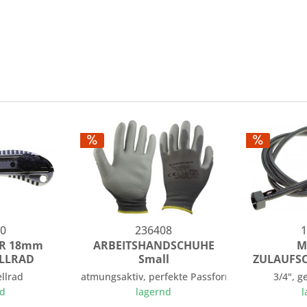
0
236408
1
ER 18mm
ARBEITSHANDSCHUHE
M
ELLRAD
Small
ZULAUFSC
ellrad
atmungsaktiv, perfekte Passform
3/4", 
nd
lagernd
l