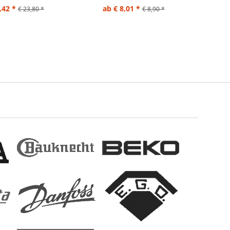
,42 *
ab € 8,01 *
€ 23,80 *
€ 8,90 *