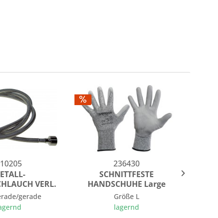
10205
236430
ETALL-
SCHNITTFESTE
DUSC
HLAUCH VERL.
HANDSCHUHE Large
1m
gerade/gerade
Größe L
Entfern
agernd
lagernd