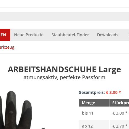
IEN
Neue Produkte
Staubbeutel-Finder
Downloads
L
rkzeug
ARBEITSHANDSCHUHE Large
atmungsaktiv, perfekte Passform
Gesamtpreis:
€
3,00
*
Menge
Stückpr
bis
11
€ 3,00 *
ab
12
€ 2,70 *