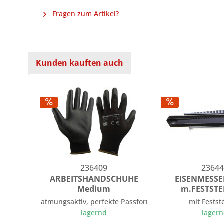
Fragen zum Artikel?
Kunden kauften auch
236409
23644
ARBEITSHANDSCHUHE
EISENMESS
Medium
m.FESTST
atmungsaktiv, perfekte Passform
mit Festst
lagernd
lager