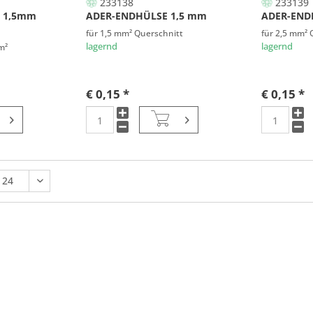
233138
233139
 1,5mm
ADER-ENDHÜLSE 1,5 mm
ADER-END
für 1,5 mm² Querschnitt
für 2,5 mm² 
lagernd
lagernd
m²
€ 0,15 *
€ 0,15 *