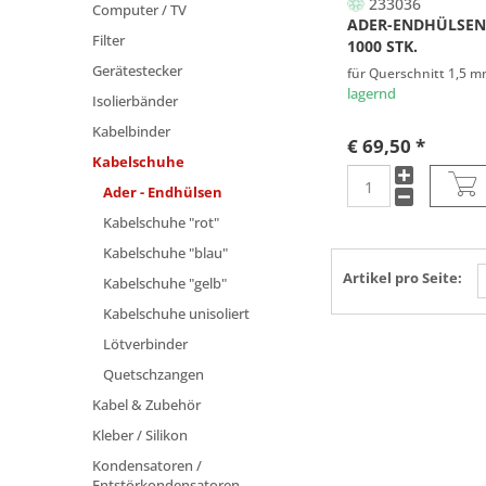
233036
Computer / TV
ADER-ENDHÜLSEN
Filter
1000 STK.
Gerätestecker
für Querschnitt 1,5 m
lagernd
Isolierbänder
Kabelbinder
€ 69,50 *
Kabelschuhe
Ader - Endhülsen
Kabelschuhe "rot"
Kabelschuhe "blau"
Artikel pro Seite:
Kabelschuhe "gelb"
Kabelschuhe unisoliert
Lötverbinder
Quetschzangen
Kabel & Zubehör
Kleber / Silikon
Kondensatoren /
Entstörkondensatoren