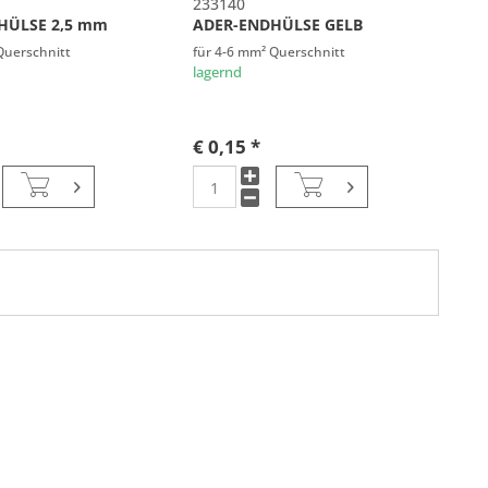
233140
HÜLSE 2,5 mm
ADER-ENDHÜLSE GELB
Querschnitt
für 4-6 mm² Querschnitt
lagernd
€ 0,15 *