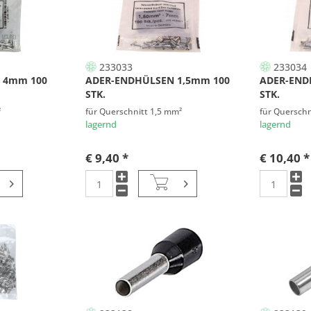
233033
233034
 4mm 100
ADER-ENDHÜLSEN 1,5mm 100
ADER-END
STK.
STK.
²
für Querschnitt 1,5 mm²
für Querschn
lagernd
lagernd
€ 9,40 *
€ 10,40 *