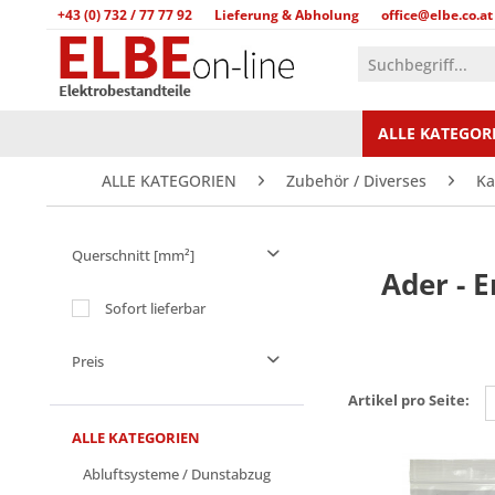
+43 (0) 732 / 77 77 92
Lieferung & Abholung
office@elbe.co.at
ALLE KATEGOR
ALLE KATEGORIEN
Zubehör / Diverses
Ka
Querschnitt [mm²]
Ader - 
1.5
Sofort lieferbar
2.5
Preis
4
6
Artikel pro Seite:
von
bis
€ 0,15
€ 69,50
ALLE KATEGORIEN
Abluftsysteme / Dunstabzug