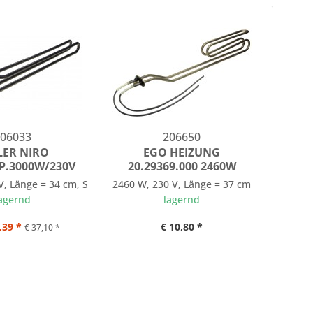
06033
206650
LER NIRO
EGO HEIZUNG
P.3000W/230V
20.29369.000 2460W
V, Länge = 34 cm, Stecker: 6,3 mm
2460 W, 230 V, Länge = 37 cm
agernd
lagernd
,39 *
€ 10,80 *
€ 37,10 *