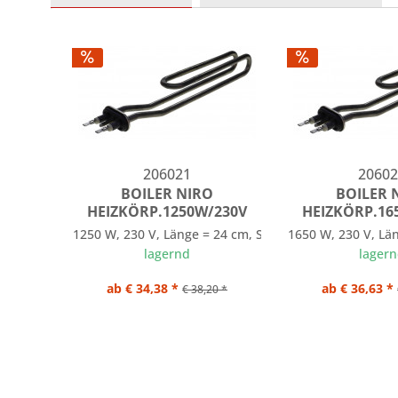
206021
20602
BOILER NIRO
BOILER 
HEIZKÖRP.1250W/230V
HEIZKÖRP.16
1250 W, 230 V, Länge = 24 cm, Stecker: 6,3 mm
1650 W, 230 V, Lä
lagernd
lager
ab € 34,38 *
ab € 36,63 *
€ 38,20 *