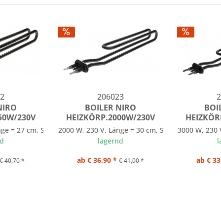
2
206023
2
NIRO
BOILER NIRO
BOI
50W/230V
HEIZKÖRP.2000W/230V
HEIZKÖR
nge = 27 cm, Stecker: 6,3 mm
2000 W, 230 V, Länge = 30 cm, Stecker: 6,3 mm
3000 W, 230 
nd
lagernd
l
ab € 36,90 *
ab € 33
€ 40,70 *
€ 41,00 *