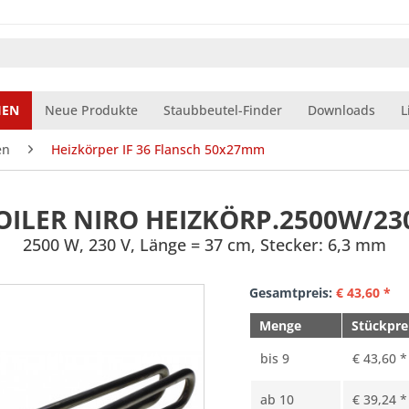
IEN
Neue Produkte
Staubbeutel-Finder
Downloads
L
en
Heizkörper IF 36 Flansch 50x27mm
OILER NIRO HEIZKÖRP.2500W/23
2500 W, 230 V, Länge = 37 cm, Stecker: 6,3 mm
Gesamtpreis:
€
43,60
*
Menge
Stückpre
bis
9
€ 43,60 *
ab
10
€ 39,24 *