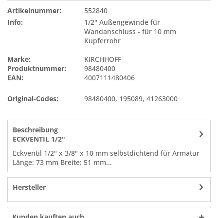
Artikelnummer:
552840
Info:
1/2" Außengewinde für
Wandanschluss - für 10 mm
Kupferrohr
Marke:
KIRCHHOFF
Produktnummer:
98480400
EAN:
4007111480406
Original-Codes:
98480400
,
195089
,
41263000
Beschreibung
ECKVENTIL 1/2"
Eckventil 1/2" x 3/8" x 10 mm selbstdichtend für Armatur
Länge: 73 mm Breite: 51 mm...
Hersteller
Kunden kauften auch