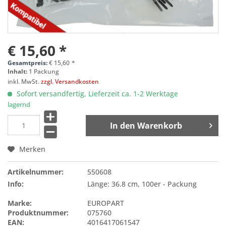
€ 15,60 *
Gesamtpreis:
€
15,60
*
Inhalt:
1 Packung
inkl. MwSt.
zzgl. Versandkosten
Sofort versandfertig, Lieferzeit ca. 1-2 Werktage
lagernd
In den
Warenkorb
Merken
Artikelnummer:
550608
Info:
Länge: 36.8 cm, 100er - Packung
Marke:
EUROPART
Produktnummer:
075760
EAN:
4016417061547