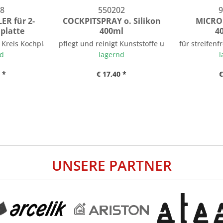
8
550202
9
R für 2-
COCKPITSPRAY o. Silikon
MICRO
platte
400ml
4
- Kreis Kochplatte
pflegt und reinigt Kunststoffe und Gummi
für streifen
nd
lagernd
l
 *
€ 17,40 *
€
UNSERE PARTNER