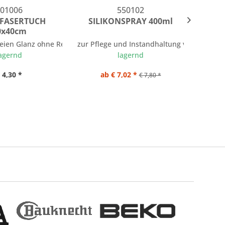
01006
550102
FASERTUCH
SILIKONSPRAY 400ml
ENE
0x40cm
K
freien Glanz ohne Reinigungsmittel
zur Pflege und Instandhaltung von Maschi
230 V, 1
agernd
lagernd
 4,30 *
ab € 7,02 *
€ 7,80 *