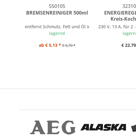
550105
32310
BREMSENREINIGER 500ml
ENERGIEREGLE
Kreis-Koch
entfernt Schmutz, Fett und Öl in Sekunden
230 V, 13 A, für 2 
lagernd
lager
ab € 5,13 *
€ 22,70
€ 5,70 *